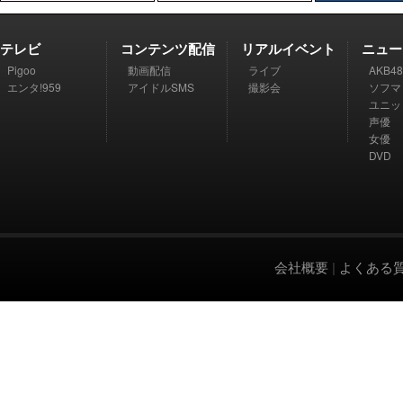
テレビ
コンテンツ配信
リアルイベント
ニュー
Pigoo
動画配信
ライブ
AKB48
エンタ!959
アイドルSMS
撮影会
ソフマ
ユニッ
声優
女優
DVD
会社概要
|
よくある