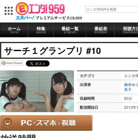
ホーム
特集
番組一覧
番組表
視聴方
home
special
program
timetable
howtowat
サーチ１グランプリ #10
カテゴリ
エンタ!9
出演者
橋本ゆ
美子
収録時間
60分
配信開始日
2012年