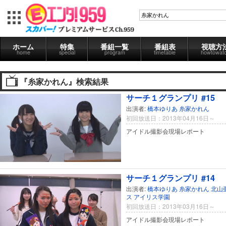
ホーム
特集
番組一覧
番組表
視聴方
home
special
program
timetable
howtowat
『糸家かれん』検索結果
サーチ１グランプリ #15
出演者:
橋本ゆりあ
糸家かれん
初回放送日：2013年04月16日～
アイドル撮影会現場レポート
サーチ１グランプリ #14
出演者:
橋本ゆりあ
糸家かれん
北山
ス
アイリス学園
初回放送日：2013年03月16日～
アイドル撮影会現場レポート