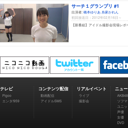
サーチ１グランプリ #1
出演者:
橋本ゆりあ
糸家かれん
初回放送日：2012年02月16日～
【新番組】アイドル撮影会現場レポ
テレビ
コンテンツ配信
リアルイベント
ニュー
Pigoo
動画配信
ライブ
AKB48
エンタ!959
アイドルSMS
撮影会
ソフマ
ユニッ
声優
女優
DVD