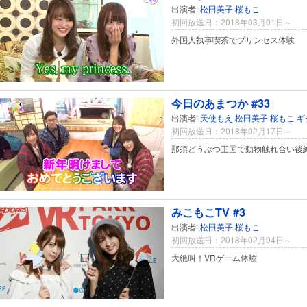
出演者:
松田美子
桜もこ
初回放送日：2018年03月01日～
外国人執事喫茶でプリンセス体験
今日のあまつか #33
出演者:
天使もえ
松田美子
桜もこ
ギ
初回放送日：2018年02月17日～
那須どうぶつ王国で動物触れ合い後
みこもこTV #3
出演者:
松田美子
桜もこ
初回放送日：2018年02月04日～
大絶叫！VRゲーム体験