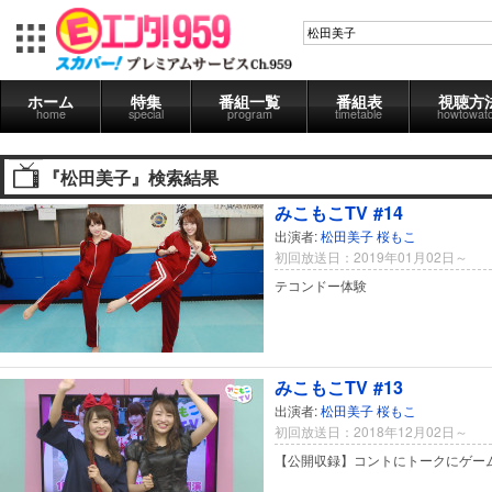
ホーム
特集
番組一覧
番組表
視聴方
home
special
program
timetable
howtowat
『松田美子』検索結果
みこもこTV #14
出演者:
松田美子
桜もこ
初回放送日：2019年01月02日～
テコンドー体験
みこもこTV #13
出演者:
松田美子
桜もこ
初回放送日：2018年12月02日～
【公開収録】コントにトークにゲー