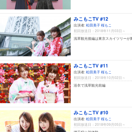
みこもこTV #12
出演者:
松田美子
桜もこ
初回放送日：2018年11月03日～
浅草観光後編は東京スカイツリーが
みこもこTV #11
出演者:
松田美子
桜もこ
初回放送日：2018年10月02日～
浴衣で浅草観光前編
みこもこTV #10
出演者:
松田美子
桜もこ
初回放送日：2018年09月05日～
潮干狩り初体験