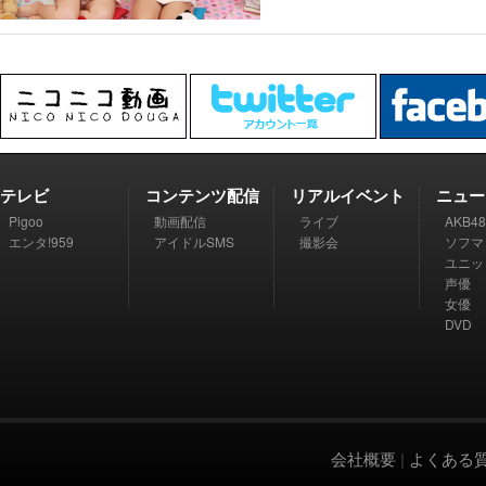
テレビ
コンテンツ配信
リアルイベント
ニュー
Pigoo
動画配信
ライブ
AKB48
エンタ!959
アイドルSMS
撮影会
ソフマ
ユニッ
声優
女優
DVD
会社概要
|
よくある