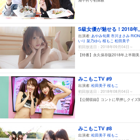
S級女優が魅せる！2018
出演者:
あやみ旬果
市川まさみ
RION
いり
架乃ゆら
桜もこ
松田美子
初回放送日：2018年09月04日～
【特番】永久保存版2018年上半期
みこもこTV #9
出演者:
松田美子
桜もこ
初回放送日：2018年08月04日～
【公開収録】コントに早押しクイズ
みこもこTV #8
出演者:
松田美子
桜もこ