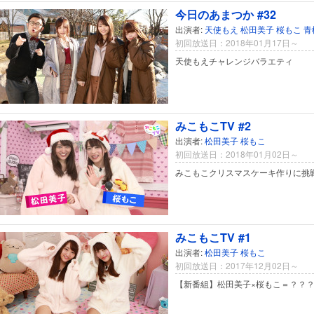
今日のあまつか #32
出演者:
天使もえ
松田美子
桜もこ
青
初回放送日：2018年01月17日～
天使もえチャレンジバラエティ
みこもこTV #2
出演者:
松田美子
桜もこ
初回放送日：2018年01月02日～
みこもこクリスマスケーキ作りに挑
みこもこTV #1
出演者:
松田美子
桜もこ
初回放送日：2017年12月02日～
【新番組】松田美子×桜もこ＝？？