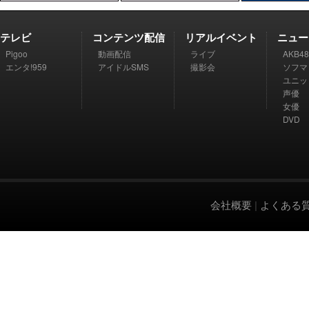
テレビ
コンテンツ配信
リアルイベント
ニュー
Pigoo
動画配信
ライブ
AKB48
エンタ!959
アイドルSMS
撮影会
ソフマ
ユニッ
声優
女優
DVD
会社概要
|
よくある