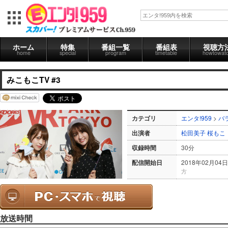
ホーム
特集
番組一覧
番組表
視聴方
home
special
program
timetable
howtowat
みこもこTV #3
カテゴリ
エンタ!959
>
バ
出演者
松田美子
桜もこ
収録時間
30分
配信開始日
2018年02月04日
方
放送時間