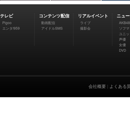
テレビ
コンテンツ配信
リアルイベント
ニュー
Pigoo
動画配信
ライブ
AKB48
エンタ!959
アイドルSMS
撮影会
ソフマ
ユニッ
声優
女優
DVD
会社概要
|
よくある