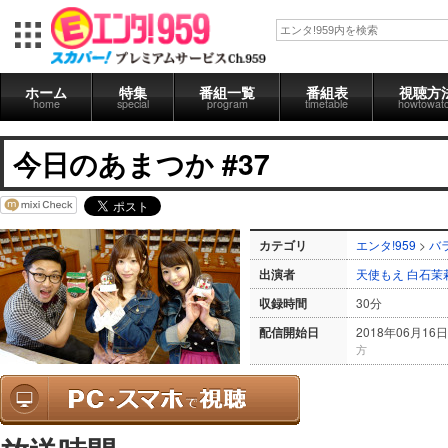
ホーム
特集
番組一覧
番組表
視聴方
home
special
program
timetable
howtowat
今日のあまつか #37
カテゴリ
エンタ!959
>
バ
出演者
天使もえ
白石茉
収録時間
30分
配信開始日
2018年06月16日
方