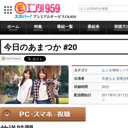
ホーム
特集
番組一覧
番組表
視聴方
home
special
program
timetable
howtowat
今日のあまつか #20
カテゴリ
エンタ!959
>
バ
出演者
天使もえ
初美沙
収録時間
30分
配信開始日
2017年01月17日
方