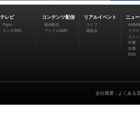
テレビ
コンテンツ配信
リアルイベント
ニュー
Pigoo
動画配信
ライブ
AKB48
エンタ!959
アイドルSMS
撮影会
ソフマ
ユニッ
声優
女優
DVD
会社概要
|
よくある