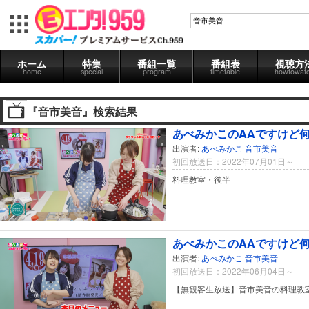
ホーム
特集
番組一覧
番組表
視聴方
home
special
program
timetable
howtowat
『音市美音』検索結果
あべみかこのAAですけど何か
出演者:
あべみかこ
音市美音
初回放送日：2022年07月01日～
料理教室・後半
あべみかこのAAですけど何か
出演者:
あべみかこ
音市美音
初回放送日：2022年06月04日～
【無観客生放送】音市美音の料理教