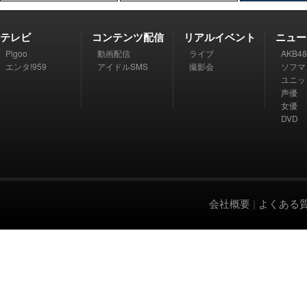
テレビ
コンテンツ配信
リアルイベント
ニュー
Pigoo
動画配信
ライブ
AKB48
エンタ!959
アイドルSMS
撮影会
ソフマ
ユニッ
声優
女優
DVD
会社概要
|
よくある