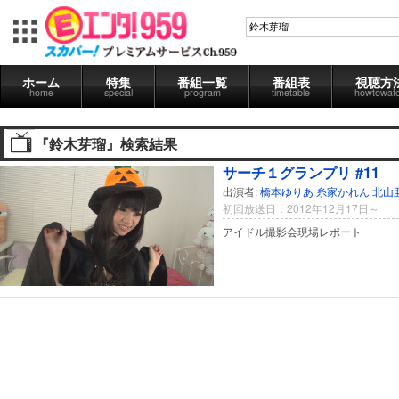
ホーム
特集
番組一覧
番組表
視聴方
home
special
program
timetable
howtowat
『鈴木芽瑠』検索結果
サーチ１グランプリ #11
出演者:
橋本ゆりあ
糸家かれん
北山
初回放送日：2012年12月17日～
アイドル撮影会現場レポート