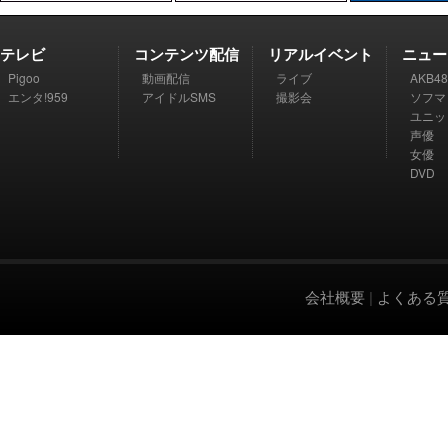
テレビ
コンテンツ配信
リアルイベント
ニュー
Pigoo
動画配信
ライブ
AKB48
エンタ!959
アイドルSMS
撮影会
ソフマ
ユニッ
声優
女優
DVD
会社概要
|
よくある