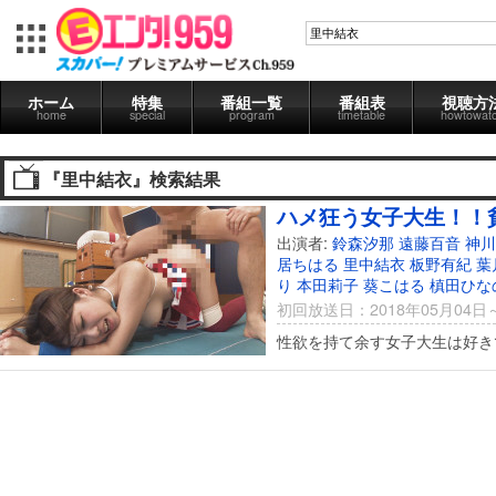
ホーム
特集
番組一覧
番組表
視聴方
home
special
program
timetable
howtowat
『里中結衣』検索結果
ハメ狂う女子大生！！貧
出演者:
鈴森汐那
遠藤百音
神川
居ちはる
里中結衣
板野有紀
葉
り
本田莉子
葵こはる
槙田ひな
初回放送日：2018年05月04日
性欲を持て余す女子大生は好き