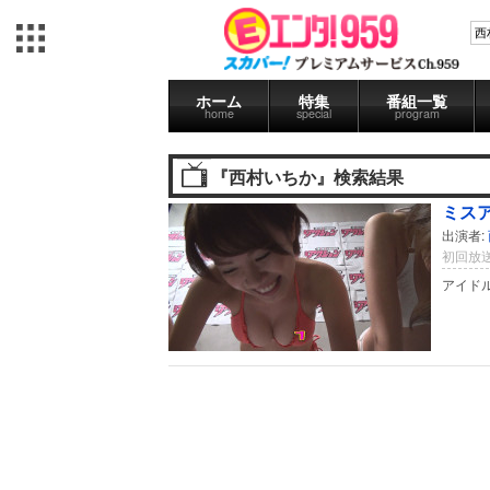
ホーム
特集
番組一覧
home
special
program
『西村いちか』検索結果
ミス
出演者:
初回放送
アイドル