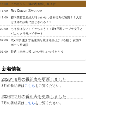
14:00
このギャル、俺の乳首係り 皇ゆず
16:00
Red Dragon 真矢みつき
18:00
都内某有名産婦人科 わいせつ診察行為の実態！！人妻
は医師の診断に堕とされる！？
22:00
もう歩けない！イッちゃう！！素●巨乳ノーブラ女子と
パニックリモバイデート
02:00
成●大学併設 才色兼備な競泳部員ばかりを狙う 変態ス
ポーツ整体院
06:00
特選！未来に残したい美しい女性たち 01
新着情報
2026年8月の番組表を更新しました
8月の番組表は
こちら
をご覧ください。
2026年7月の番組表を更新しました
7月の番組表は
こちら
をご覧ください。