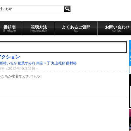
番組表
視聴方法
よくあるご質問
お問い合わせ
timetable
howtowatch
faq
contact
アクション
西村いちか
稲葉すみれ
南奈々子
丸山礼郁
藤村椿
日：2012年10月20日～
たちが水着でガチバトル!!