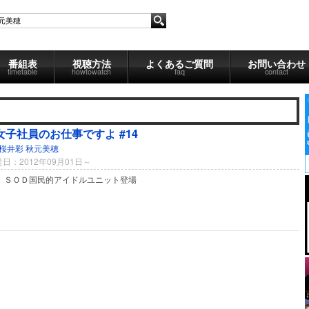
番組表
視聴方法
よくあるご質問
お問い合わせ
timetable
howtowatch
faq
contact
女子社員のお仕事ですよ #14
桜井彩
秋元美穂
日：2012年09月01日～
0）ＳＯＤ国民的アイドルユニット登場