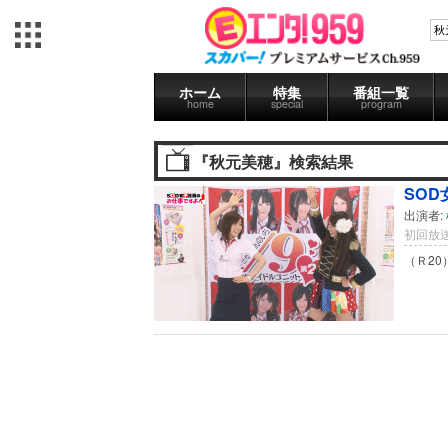
ホーム
特集
番組一覧
home
special
program
『秋元美穂』検索結果
SOD
出演者:
初回放送
（Ｒ2