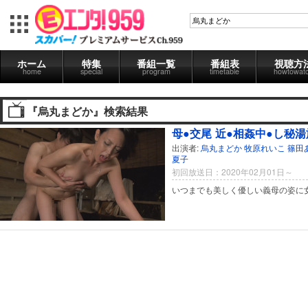
ホーム
特集
番組一覧
番組表
視聴方
home
special
program
timetable
howtowat
『烏丸まどか』検索結果
母●交尾 近●相姦中●し秘
出演者:
烏丸まどか
牧原れいこ
篠田
夏子
初回放送日：2020年02月01日～
いつまでも美しく優しい義母の姿に