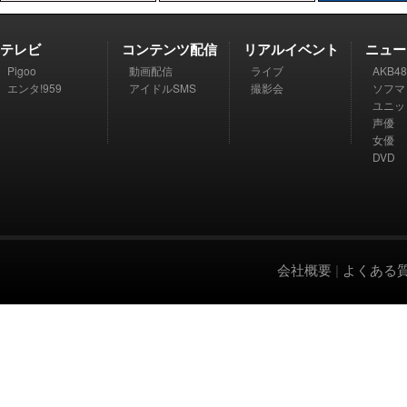
テレビ
コンテンツ配信
リアルイベント
ニュー
Pigoo
動画配信
ライブ
AKB48
エンタ!959
アイドルSMS
撮影会
ソフマ
ユニッ
声優
女優
DVD
会社概要
|
よくある