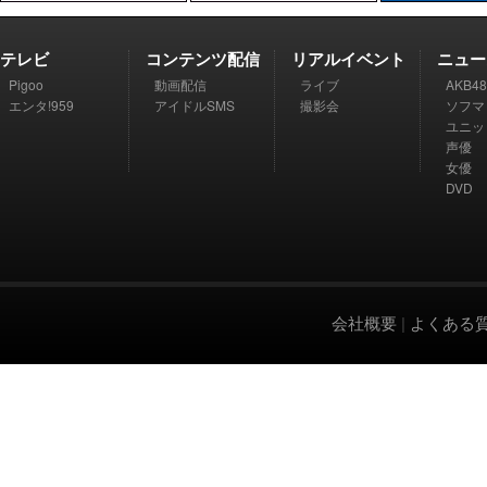
テレビ
コンテンツ配信
リアルイベント
ニュー
Pigoo
動画配信
ライブ
AKB48
エンタ!959
アイドルSMS
撮影会
ソフマ
ユニッ
声優
女優
DVD
会社概要
|
よくある