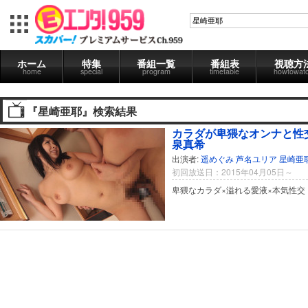
ホーム
特集
番組一覧
番組表
視聴方
home
special
program
timetable
howtowat
『星崎亜耶』検索結果
カラダが卑猥なオンナと性交
泉真希
出演者:
遥めぐみ
芦名ユリア
星崎亜
初回放送日：2015年04月05日～
卑猥なカラダ×溢れる愛液×本気性交