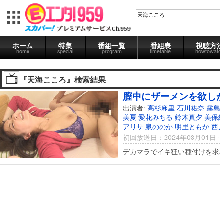
ホーム
特集
番組一覧
番組表
視聴方
home
special
program
timetable
howtowat
『天海こころ』検索結果
膣中にザーメンを欲しが
出演者:
高杉麻里
石川祐奈
霧島
美夏
愛花みちる
鈴木真夕
美保
アリサ
泉ののか
明里ともか
西
初回放送日：2024年03月01日
デカマラでイキ狂い種付けを求