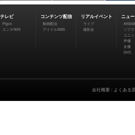
テレビ
コンテンツ配信
リアルイベント
ニュー
Pigoo
動画配信
ライブ
AKB48
エンタ!959
アイドルSMS
撮影会
ソフマ
ユニッ
声優
女優
DVD
会社概要
|
よくある