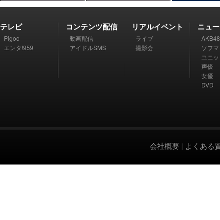
テレビ
コンテンツ配信
リアルイベント
ニュー
Pigoo
動画配信
ライブ
AKB48
エンタ!959
アイドルSMS
撮影会
ソフマ
ユニッ
声優
女優
DVD
会社概要
|
よくある