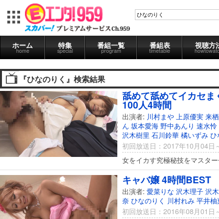
ホーム
特集
番組一覧
番組表
視聴方
home
special
program
timetable
howtowat
『ひなのりく』検索結果
舐めて舐めてイカセま
100人4時間
出演者:
川村まや
上原優実
来栖
ん
坂本愛海
野中あんり
速水怜
沢木樹里
石川鈴華
橘いずみ
ひ
初回放送日：2017年10月04日
女をイカす究極秘技をマスター
キャバ嬢 4時間BEST
出演者:
愛菜りな
沢木理子
沢木
奈
ひなのりく
川村れみ
平井柚
初回放送日：2016年08月01日