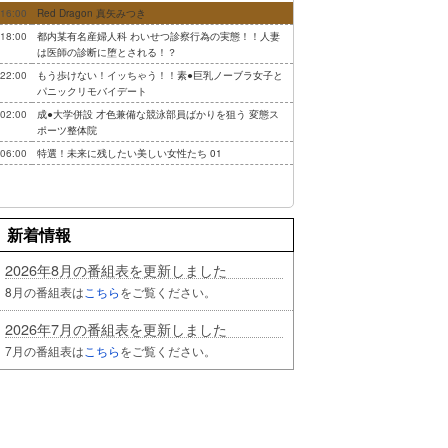
16:00
Red Dragon 真矢みつき
18:00
都内某有名産婦人科 わいせつ診察行為の実態！！人妻
は医師の診断に堕とされる！？
22:00
もう歩けない！イッちゃう！！素●巨乳ノーブラ女子と
パニックリモバイデート
02:00
成●大学併設 才色兼備な競泳部員ばかりを狙う 変態ス
ポーツ整体院
06:00
特選！未来に残したい美しい女性たち 01
新着情報
2026年8月の番組表を更新しました
8月の番組表は
こちら
をご覧ください。
2026年7月の番組表を更新しました
7月の番組表は
こちら
をご覧ください。