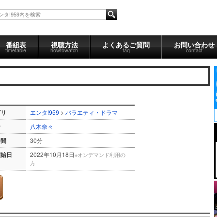
番組表
視聴方法
よくあるご質問
お問い合わせ
timetable
howtowatch
faq
contact
ゴリ
エンタ!959
>
バラエティ・ドラマ
者
八木奈々
時間
30分
開始日
2022年10月18日
※オンデマンド利用の
方