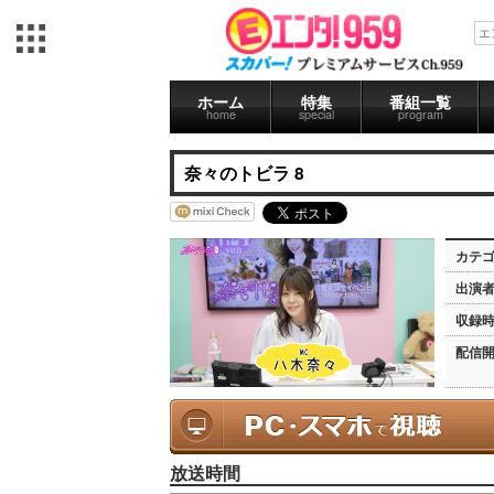
ホーム
特集
番組一覧
home
special
program
奈々のトビラ 8
カテ
出演
収録
配信
放送時間