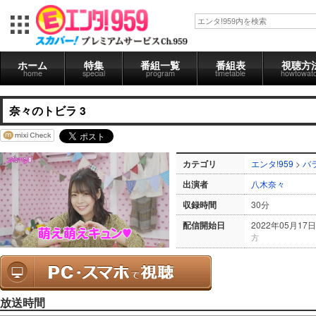
ホーム
特集
番組一覧
番組表
視聴方
home
special
program
timetable
howtowat
奈々のトビラ 3
カテゴリ
エンタ!959
>
バ
出演者
八木奈々
収録時間
30分
配信開始日
2022年05月17日
方
放送時間