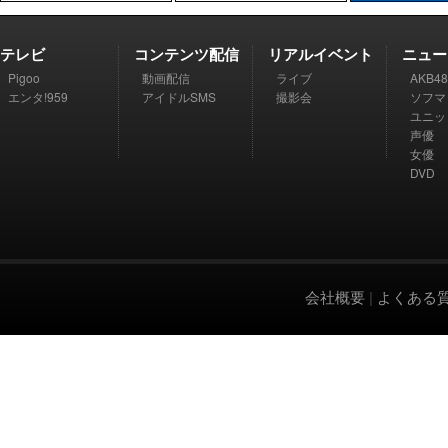
テレビ
コンテンツ配信
リアルイベント
ニュー
Pigoo
動画配信
ライブ
AKB48
エンタ!959
アイドルSMS
撮影会
ソフマ
ユニッ
声優
女優
DVD
会社概要
|
よくある