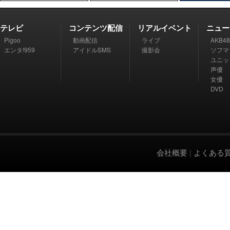
テレビ
コンテンツ配信
リアルイベント
ニュー
Pigoo
動画配信
ライブ
AKB48
エンタ!959
アイドルSMS
撮影会
ソフマ
ユニッ
声優
女優
DVD
会社概要
|
よくある