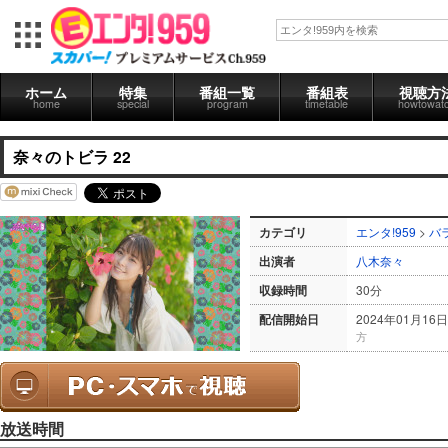
ホーム
特集
番組一覧
番組表
視聴方
home
special
program
timetable
howtowat
奈々のトビラ 22
カテゴリ
エンタ!959
>
バ
出演者
八木奈々
収録時間
30分
配信開始日
2024年01月16日
方
放送時間