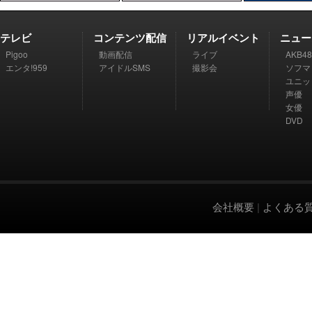
テレビ
コンテンツ配信
リアルイベント
ニュー
Pigoo
動画配信
ライブ
AKB48
エンタ!959
アイドルSMS
撮影会
ソフマ
ユニッ
声優
女優
DVD
会社概要
|
よくある