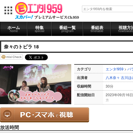
ホーム
特集
番組一覧
番組表
視聴方
home
special
program
timetable
howtowat
奈々のトビラ 18
カテゴリ
エンタ!959
>
バ
出演者
八木奈々
古川ほ
収録時間
30分
配信開始日
2023年09月16日
方
放送時間