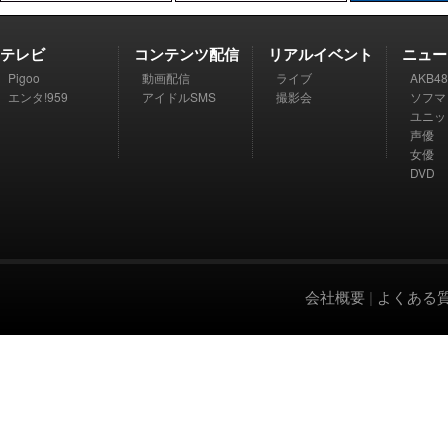
テレビ
コンテンツ配信
リアルイベント
ニュー
Pigoo
動画配信
ライブ
AKB48
エンタ!959
アイドルSMS
撮影会
ソフマ
ユニッ
声優
女優
DVD
会社概要
|
よくある