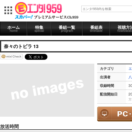
ホーム
特集
番組一覧
番組表
視聴方
home
special
program
timetable
howtowat
奈々のトビラ 13
カテゴリ
エ
出演者
八
収録時間
3
配信開始日
2
方
放送時間