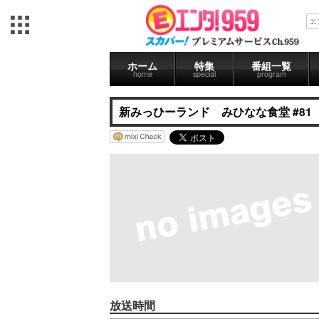
ホーム
特集
番組一覧
home
special
program
新みっひーランド みひなな食堂 #81
放送時間