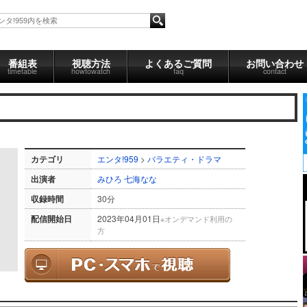
番組表
視聴方法
よくあるご質問
お問い合わせ
timetable
howtowatch
faq
contact
カテゴリ
エンタ!959
>
バラエティ・ドラマ
出演者
みひろ
七海なな
収録時間
30分
配信開始日
2023年04月01日
※オンデマンド利用の
方