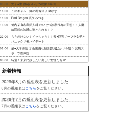
06:00
女子●生 強制わいせつ映像 8時間
14:00
このギャル、俺の乳首係り 皇ゆず
16:00
Red Dragon 真矢みつき
18:00
都内某有名産婦人科 わいせつ診察行為の実態！！人妻
は医師の診断に堕とされる！？
22:00
もう歩けない！イッちゃう！！素●巨乳ノーブラ女子と
パニックリモバイデート
02:00
成●大学併設 才色兼備な競泳部員ばかりを狙う 変態ス
ポーツ整体院
06:00
特選！未来に残したい美しい女性たち 01
新着情報
2026年8月の番組表を更新しました
8月の番組表は
こちら
をご覧ください。
2026年7月の番組表を更新しました
7月の番組表は
こちら
をご覧ください。