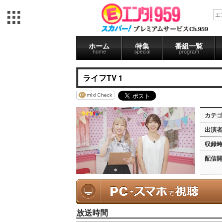
ホーム
特集
番組一覧
home
special
program
ライフTV 1
カテ
出演
収録
配信
放送時間