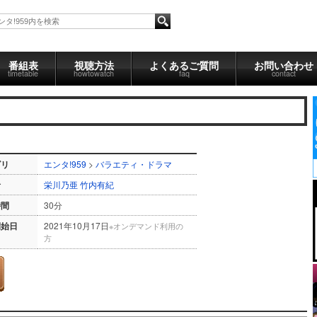
番組表
視聴方法
よくあるご質問
お問い合わせ
timetable
howtowatch
faq
contact
ゴリ
エンタ!959
>
バラエティ・ドラマ
者
栄川乃亜
竹内有紀
時間
30分
開始日
2021年10月17日
※オンデマンド利用の
方