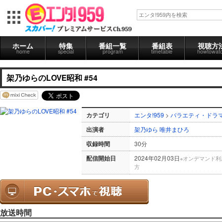
ホーム
特集
番組一覧
番組表
視聴方
home
special
program
timetable
howtowat
架乃ゆらのLOVE昭和 #54
カテゴリ
エンタ!959
>
バラエティ・ドラ
出演者
架乃ゆら
唯井まひろ
収録時間
30分
配信開始日
2024年02月03日
※オンデマンド利
方
放送時間