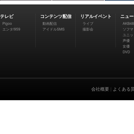
テレビ
コンテンツ配信
リアルイベント
ニュー
Pigoo
動画配信
ライブ
AKB48
エンタ!959
アイドルSMS
撮影会
ソフマ
ユニッ
声優
女優
DVD
会社概要
|
よくある