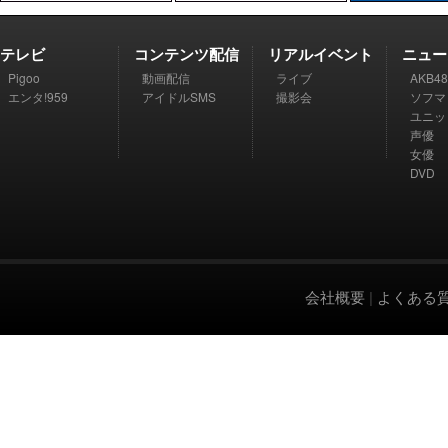
テレビ
コンテンツ配信
リアルイベント
ニュー
Pigoo
動画配信
ライブ
AKB48
エンタ!959
アイドルSMS
撮影会
ソフマ
ユニッ
声優
女優
DVD
会社概要
|
よくある