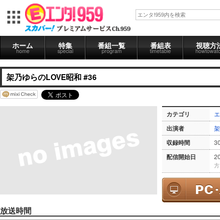
ホーム
特集
番組一覧
番組表
視聴方
home
special
program
timetable
howtowat
架乃ゆらのLOVE昭和 #36
カテゴリ
エ
出演者
架
収録時間
3
配信開始日
2
方
放送時間