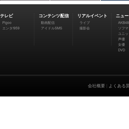
テレビ
コンテンツ配信
リアルイベント
ニュー
Pigoo
動画配信
ライブ
AKB48
エンタ!959
アイドルSMS
撮影会
ソフマ
ユニッ
声優
女優
DVD
会社概要
|
よくある