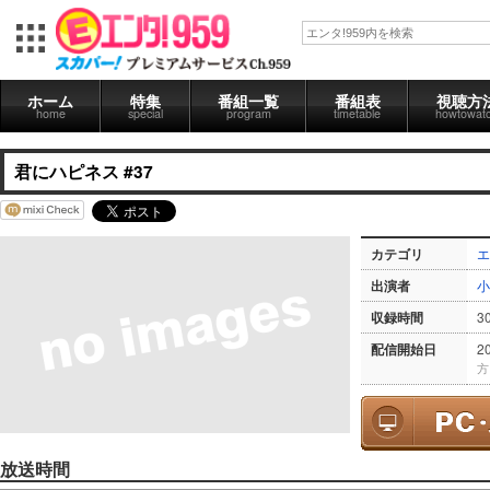
ホーム
特集
番組一覧
番組表
視聴方
home
special
program
timetable
howtowat
君にハピネス #37
カテゴリ
エ
出演者
小
収録時間
3
配信開始日
2
方
放送時間