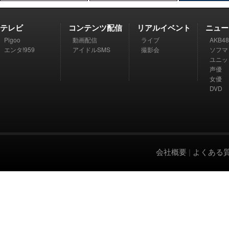
テレビ
コンテンツ配信
リアルイベント
ニュー
Pigoo
動画配信
ライブ
AKB48
エンタ!959
アイドルSMS
撮影会
ソフマ
ユニッ
声優
女優
DVD
会社概要
|
よくある