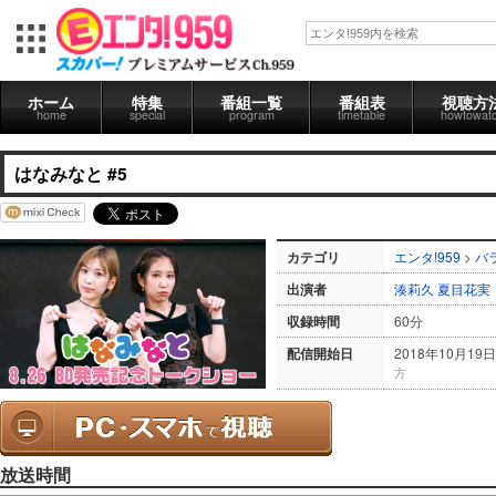
ホーム
特集
番組一覧
番組表
視聴方
home
special
program
timetable
howtowat
はなみなと #5
カテゴリ
エンタ!959
>
バ
出演者
湊莉久
夏目花実
収録時間
60分
配信開始日
2018年10月19日
方
放送時間