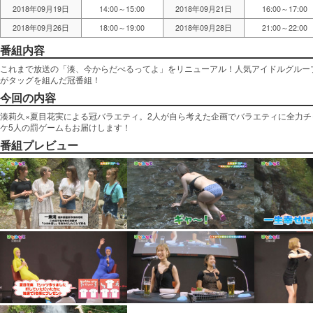
2018年09月19日
14:00～15:00
2018年09月21日
16:00～17:00
2018年09月26日
18:00～19:00
2018年09月28日
21:00～22:00
番組内容
これまで放送の「湊、今からだべるってよ」をリニューアル！人気アイドルグルー
がタッグを組んだ冠番組！
今回の内容
湊莉久×夏目花実による冠バラエティ。2人が自ら考えた企画でバラエティに全力
ケ5人の罰ゲームもお届けします！
番組プレビュー