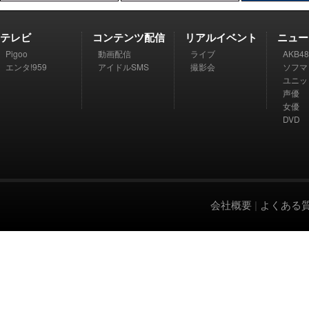
テレビ
コンテンツ配信
リアルイベント
ニュー
Pigoo
動画配信
ライブ
AKB48
エンタ!959
アイドルSMS
撮影会
ソフマ
ユニッ
声優
女優
DVD
会社概要
|
よくある