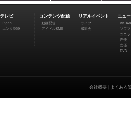
テレビ
コンテンツ配信
リアルイベント
ニュー
Pigoo
動画配信
ライブ
AKB48
エンタ!959
アイドルSMS
撮影会
ソフマ
ユニッ
声優
女優
DVD
会社概要
|
よくある