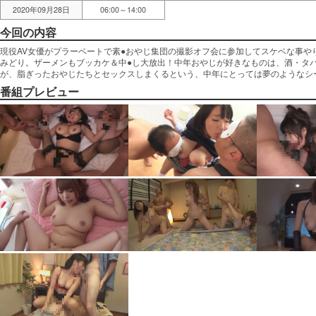
2020年09月28日
06:00～14:00
今回の内容
現役AV女優がプラーベートで素●おやじ集団の撮影オフ会に参加してスケベな事や
みどり。ザーメンもブッカケ＆中●し大放出！中年おやじが好きなものは、酒・タ
が、脂ぎったおやじたちとセックスしまくるという、中年にとっては夢のようなシ
番組プレビュー