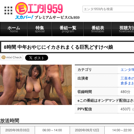
ホーム
特集
番組一覧
番組表
視聴方
home
special
program
timetable
howtowat
8時間 中年おやじにイカされまくる巨乳どすけべ娘
カテゴリ
エンタ!9
出演者
三喜本
倉多ま
収録時間
480分
※この番組はオンデマンド配信はさ
PPV配信
450円
放送時間
2020年09月03日
06:00～14:00
2020年09月12日
14:00～22:00