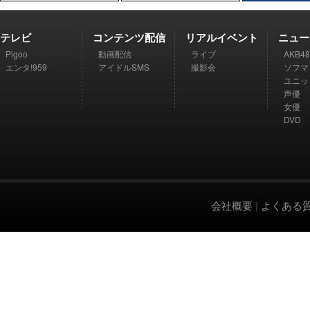
テレビ
コンテンツ配信
リアルイベント
ニュー
Pigoo
動画配信
ライブ
AKB48
エンタ!959
アイドルSMS
撮影会
ソフマ
ユニッ
声優
女優
DVD
会社概要
|
よくある