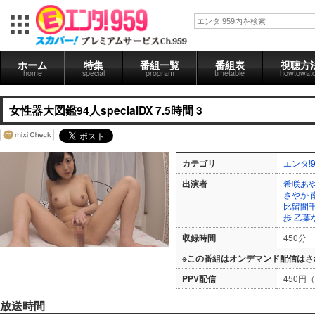
ホーム
特集
番組一覧
番組表
視聴方
home
special
program
timetable
howtowat
女性器大図鑑94人specialDX 7.5時間 3
カテゴリ
エンタ!9
出演者
希咲あ
さやか
比留間
歩
乙葉
収録時間
450分
※この番組はオンデマンド配信はさ
PPV配信
450円
放送時間