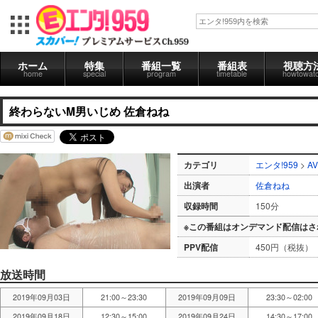
ホーム
特集
番組一覧
番組表
視聴方
home
special
program
timetable
howtowat
終わらないM男いじめ 佐倉ねね
カテゴリ
エンタ!959
>
AV
出演者
佐倉ねね
収録時間
150分
※この番組はオンデマンド配信はさ
PPV配信
450円（税抜）
放送時間
2019年09月03日
21:00～23:30
2019年09月09日
23:30～02:00
2019年09月18日
12:30～15:00
2019年09月24日
14:30～17:00