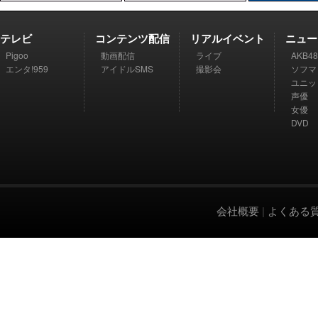
テレビ
コンテンツ配信
リアルイベント
ニュー
Pigoo
動画配信
ライブ
AKB48
エンタ!959
アイドルSMS
撮影会
ソフマ
ユニッ
声優
女優
DVD
会社概要
|
よくある