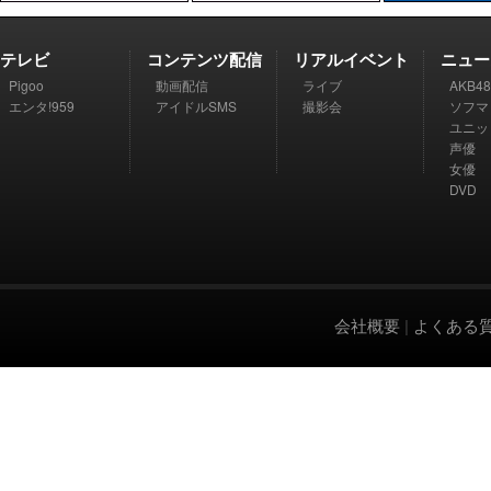
テレビ
コンテンツ配信
リアルイベント
ニュー
Pigoo
動画配信
ライブ
AKB48
エンタ!959
アイドルSMS
撮影会
ソフマ
ユニッ
声優
女優
DVD
会社概要
|
よくある