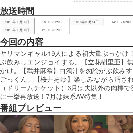
放送時間
2018年06月06日
18:00～22:00
2018年06月14日
14:00～18:00
2018年06月30日
21:00～01:00
今回の内容
ヤリマンギャル19人による初大量ぶっかけ！
ぶ飲みしエンジョイする。【立花樹里亜】
かけ。【武井麻希】白濁汁を勿論がぶ飲み
ごっくん。【桜井あゆ】楽しみながら汚さ
（ドリームチケット）6月は夫以外の肉棒で
に一挙再放送！7月は妹系AV特集！
番組プレビュー