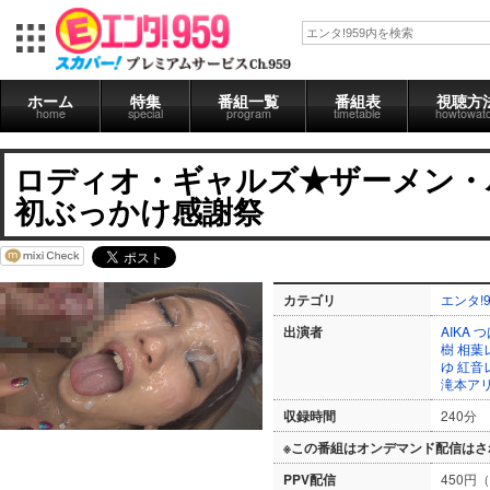
ホーム
特集
番組一覧
番組表
視聴方
home
special
program
timetable
howtowat
ロディオ・ギャルズ★ザーメン・パーテ
初ぶっかけ感謝祭
カテゴリ
エンタ!9
出演者
AIKA
つ
樹
相葉
ゆ
紅音
滝本ア
収録時間
240分
※この番組はオンデマンド配信はさ
PPV配信
450円