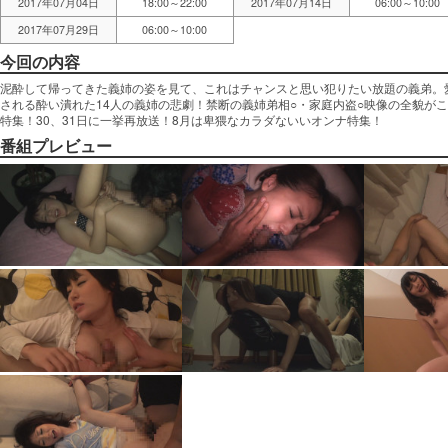
2017年07月04日
18:00～22:00
2017年07月14日
06:00～10:00
2017年07月29日
06:00～10:00
今回の内容
泥酔して帰ってきた義姉の姿を見て、これはチャンスと思い犯りたい放題の義弟。
される酔い潰れた14人の義姉の悲劇！禁断の義姉弟相○・家庭内盗○映像の全貌が
特集！30、31日に一挙再放送！8月は卑猥なカラダないいオンナ特集！
番組プレビュー