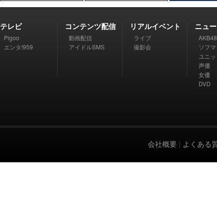
テレビ
コンテンツ配信
リアルイベント
ニュー
Pigoo
動画配信
ライブ
AKB48
エンタ!959
アイドルSMS
撮影会
ソフマ
ユニッ
声優
女優
DVD
会社概要
|
よくある