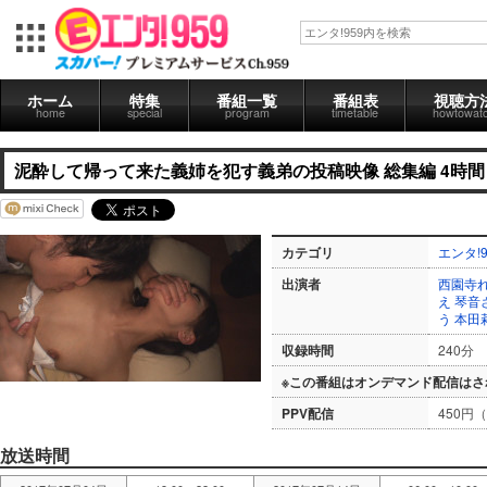
ホーム
特集
番組一覧
番組表
視聴方
home
special
program
timetable
howtowat
泥酔して帰って来た義姉を犯す義弟の投稿映像 総集編 4時間
カテゴリ
エンタ!9
出演者
西園寺
え
琴音
う
本田
収録時間
240分
※この番組はオンデマンド配信はさ
PPV配信
450円
放送時間