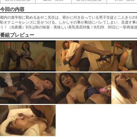
今回の内容
都内の進学校に勤めるあやこ先生は、密かに付き合っている男子生徒と二人きりの
恥オナニーをレンズに見せつける。しかしその事が教頭にバレてしまい、見逃す事
う！（光夜蝶）9月は秋の味覚・美味しい美乳美尻特集！9月29、30日に一挙再放
番組プレビュー