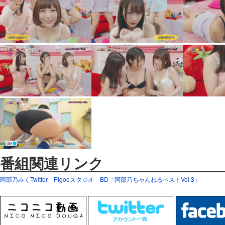
番組関連リンク
阿部乃みくTwitter
Pigooスタジオ
BD「阿部乃ちゃんねるベストVol.3」