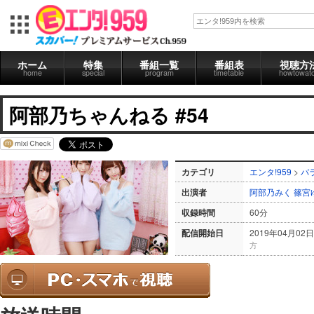
ホーム
特集
番組一覧
番組表
視聴方
home
special
program
timetable
howtowat
阿部乃ちゃんねる #54
カテゴリ
エンタ!959
>
バ
出演者
阿部乃みく
篠宮
収録時間
60分
配信開始日
2019年04月02日
方