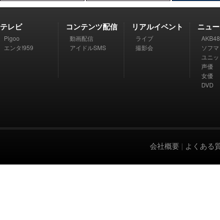
テレビ
コンテンツ配信
リアルイベント
ニュー
Pigoo
動画配信
ライブ
AKB48
エンタ!959
アイドルSMS
撮影会
ソフマ
ユニッ
声優
女優
DVD
会社概要
|
よくある