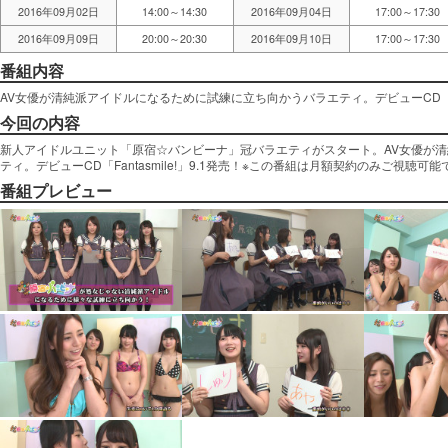
2016年09月02日
14:00～14:30
2016年09月04日
17:00～17:30
2016年09月09日
20:00～20:30
2016年09月10日
17:00～17:30
番組内容
AV女優が清純派アイドルになるために試練に立ち向かうバラエティ。デビューCD「Fan
今回の内容
新人アイドルユニット「原宿☆バンビーナ」冠バラエティがスタート。AV女優が
ティ。デビューCD「Fantasmile!」9.1発売！※この番組は月額契約のみご視聴可能
番組プレビュー